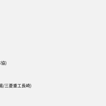
協)
場/三菱重工長崎)