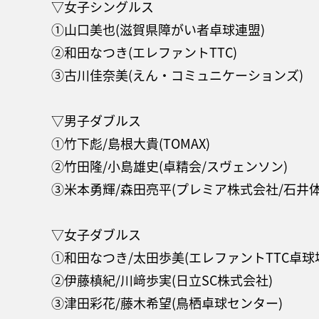
▽女子シングルス
①山口美也(滋賀県障がい者卓球連盟)
②和田なつき(エレファントTTC)
③古川佳奈美(えん・コミュニケーションズ)
▽男子ダブルス
①竹下彪/島根大貴(TOMAX)
②竹田隆/小島雄史(卓精会/スヴェンソン)
③米本勇輝/森田亮平(プレミア株式会社/石井体
▽女子ダブルス
①和田なつき/太田歩美(エレファントTTC卓球
②伊藤槙紀/川﨑歩実(日立SC株式会社)
③津田彩花/藤木希望(鳥栖卓球センター)