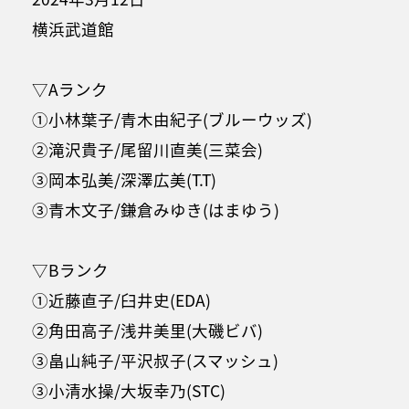
横浜武道館
▽Aランク
①小林葉子/青木由紀子(ブルーウッズ)
②滝沢貴子/尾留川直美(三菜会)
③岡本弘美/深澤広美(T.T)
③青木文子/鎌倉みゆき(はまゆう)
▽Bランク
①近藤直子/臼井史(EDA)
②角田高子/浅井美里(大磯ビバ)
③畠山純子/平沢叔子(スマッシュ)
③小清水操/大坂幸乃(STC)