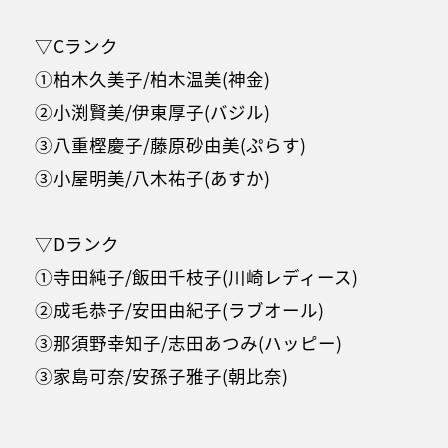
▽Cランク
①柏木久美子/柏木温美(神金)
②小渕賢美/伊東厚子(バジル)
③八重樫慶子/藤原砂由美(ぷらす)
③小屋明美/八木祐子(あすか)
▽Dランク
①寺田純子/飯田千枝子(川崎レディース)
②成毛恭子/安田由紀子(ラブオール)
③那須野幸知子/志田あつみ(ハッピー)
③家島可奈/安孫子雅子(朝比奈)