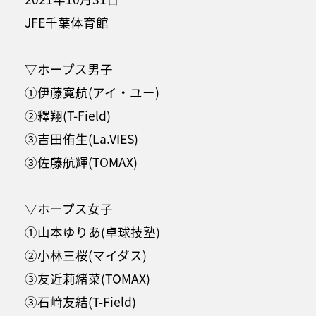
JFE千葉体育館
▽ホープス男子
①伊藤寛航(アイ・ユー)
②釋翔(T-Field)
③吉田侑生(La.VIES)
③佐藤航輝(TOMAX)
▽ホープス女子
①山本ゆりあ(卓球技塾)
②小林三桜(マイダス)
③友近莉緒菜(TOMAX)
③石﨑友結(T-Field)