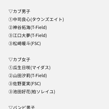
▽カブ男子
①中司良心(タウンズエイト)
②神谷拓海(T-Field)
③江口大夢(T-Field)
③松崎暖斗(FSC)
▽カブ女子
①瓜生日咲(マイダス)
②山田汐莉(T-Field)
③佐野夏実(FSC)
③池田好花(柏ソレイユ)
▽バンビ男子