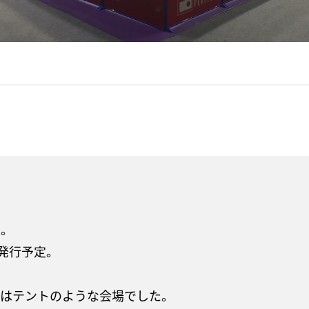
中。
発行予定。
場はテントのような会場でした。