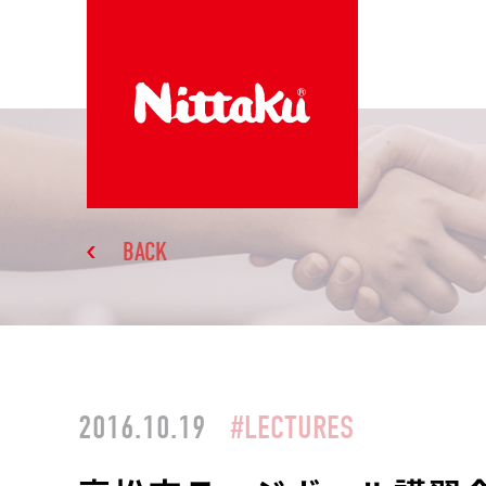
BACK
2016.10.19
#LECTURES