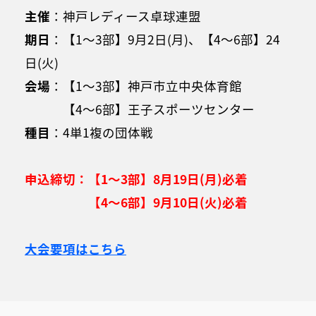
主催
：神戸レディース卓球連盟
期日
：【1～3部】9月2日(月)、【4～6部】24
日(火)
会場
：【1～3部】神戸市立中央体育館
＿＿＿
【4～6部】王子スポーツセンター
種目
：4単1複の団体戦
申込締切：【1～3部
】8月19日(月)必着
＿＿＿
＿＿
【4～6部
】9月10日(火)必着
大会要項はこちら