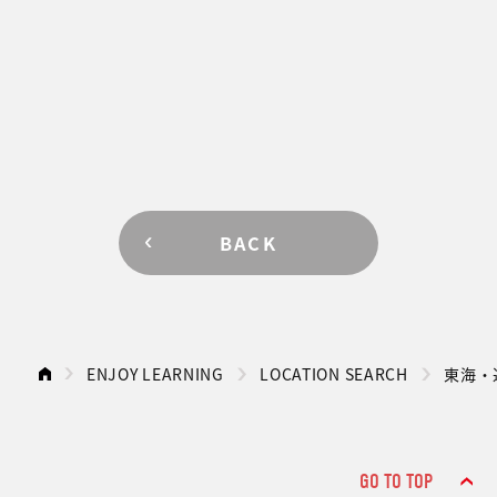
BACK
ENJOY LEARNING
LOCATION SEARCH
東海・
GO TO TOP