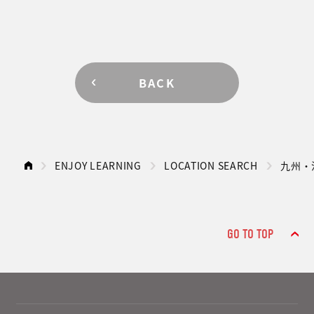
BACK
ENJOY LEARNING
LOCATION SEARCH
九州・
GO TO TOP