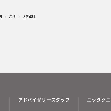
国
島根
大菅卓球
アドバイザリースタッフ
ニッタクニ