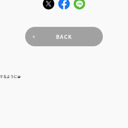
BACK
マるように🧩