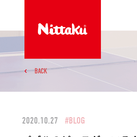
BACK
2020.10.27
#BLOG