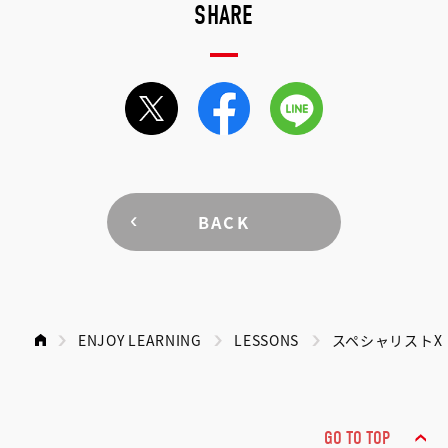
SHARE
BACK
ENJOY LEARNING
LESSONS
スペシャリストX
GO TO TOP