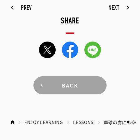
PREV
NEXT
SHARE
BACK
ENJOY LEARNING
LESSONS
卓球の虜に🏓😍