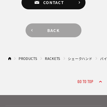
CONTACT
BACK
PRODUCTS
RACKETS
シェークハンド
バ
GO TO TOP