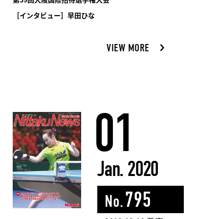
［インタビュー］早田ひな
VIEW MORE
01
Jan. 2020
795
No.