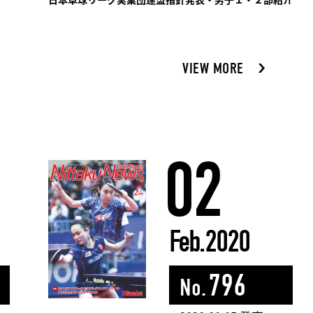
VIEW MORE
02
Feb.2020
796
No.