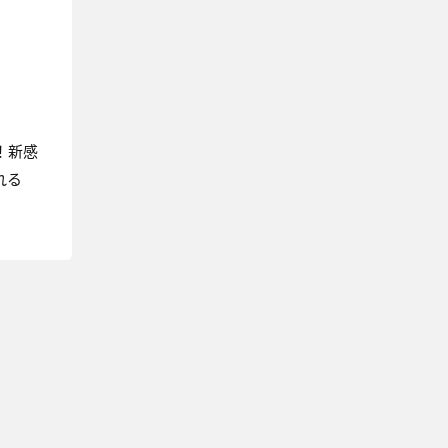
発！新感
れる