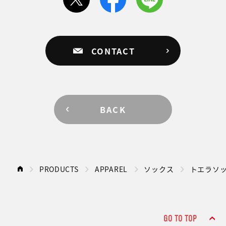
CONTACT
BACK
PRODUCTS
APPAREL
ソックス
トエラソ
GO TO TOP