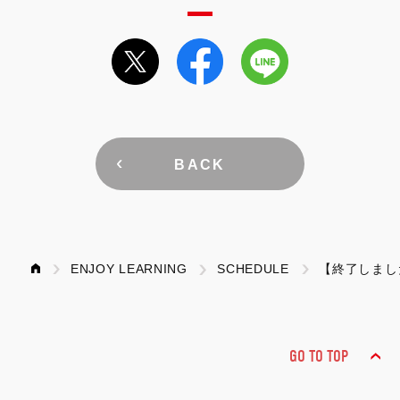
BACK
ENJOY LEARNING
SCHEDULE
【終了しました
GO TO TOP